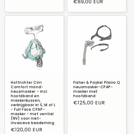
prijs
€89,00 EUR
Hoffrichter Cirri
Fisher & Paykel Pilairo Q
Comfort mond-
neusmasker-CPAP-
neusmasker - incl.
masker met
hoofdband en
hoofdband
maskerkussen,
Normale
€125,00 EUR
verkrijgbaar in S, M of L
prijs
- Full Face CPAP-
masker - met ventiel
(NV) voor niet-
invasieve beademing
Normale
€120,00 EUR