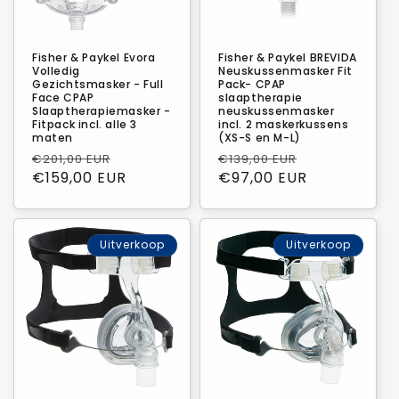
e
:
Fisher & Paykel Evora
Fisher & Paykel BREVIDA
Volledig
Neuskussenmasker Fit
Gezichtsmasker - Full
Pack- CPAP
Face CPAP
slaaptherapie
Slaaptherapiemasker -
neuskussenmasker
Fitpack incl. alle 3
incl. 2 maskerkussens
maten
(XS-S en M-L)
Normale
Verkoopprijs
Normale
Verkoopprij
€201,00 EUR
€139,00 EUR
prijs
€159,00 EUR
prijs
€97,00 EUR
Uitverkoop
Uitverkoop