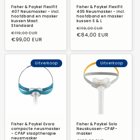
Fisher & Paykel FlexiFit
Fisher & Paykel FlexiFit
407 Neusmasker - incl.
405 Neusmasker - incl.
hoofdband en masker
hoofdband en masker
kussen Maat
kussen S & L
Standaard
Normale
Verkoopprij
€119,00 EUR
Normale
Verkoopprijs
€119,00 EUR
prijs
€84,00 EUR
prijs
€99,00 EUR
Uitverkoop
Uitverkoop
Fisher & Paykel Evora
Fisher & Paykel Solo
compacte neusmasker
Neuskussen-CPAP-
- CPAP slaaptherapie
masker
neusmasker