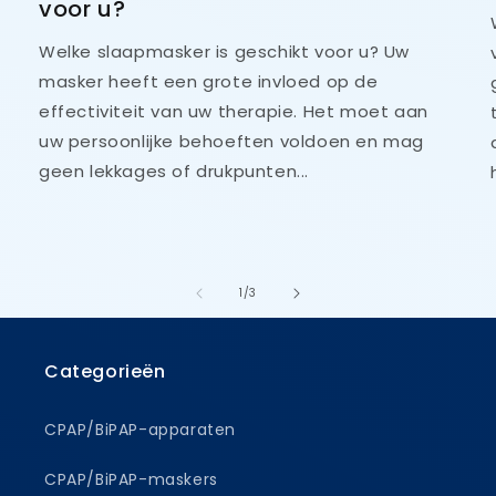
voor u?
Welke slaapmasker is geschikt voor u? Uw
masker heeft een grote invloed op de
effectiviteit van uw therapie. Het moet aan
uw persoonlijke behoeften voldoen en mag
geen lekkages of drukpunten...
van
1
/
3
Categorieën
CPAP/BiPAP-apparaten
CPAP/BiPAP-maskers