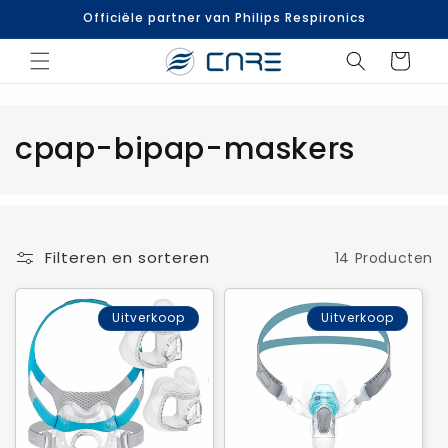
naar
Officiële partner van Philips Respironics
de
inhoud
Winkelwage
C
cpap-bipap-maskers
a
t
e
Filteren en sorteren
14 Producten
g
Uitverkoop
Uitverkoop
o
r
i