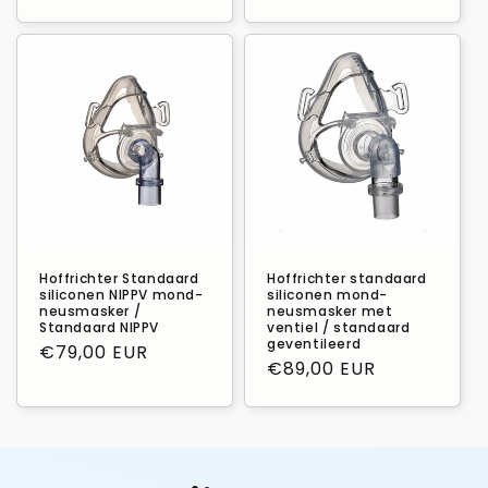
prijs
Hoffrichter Standaard
Hoffrichter standaard
siliconen NIPPV mond-
siliconen mond-
neusmasker /
neusmasker met
Standaard NIPPV
ventiel / standaard
geventileerd
Normale
€79,00 EUR
Normale
€89,00 EUR
prijs
prijs