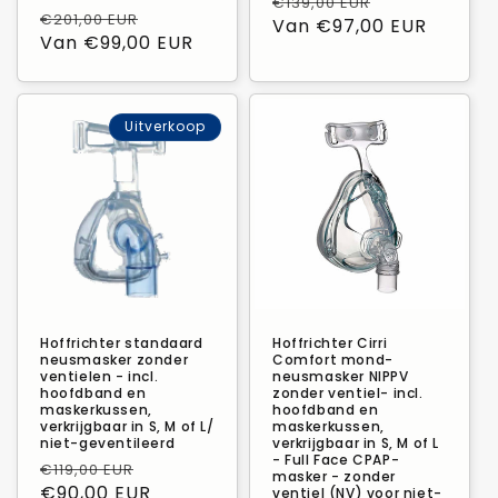
Normale
Verkoopprij
€139,00 EUR
Normale
Verkoopprijs
€201,00 EUR
prijs
Van €97,00 EUR
prijs
Van €99,00 EUR
Uitverkoop
Hoffrichter standaard
Hoffrichter Cirri
neusmasker zonder
Comfort mond-
ventielen - incl.
neusmasker NIPPV
hoofdband en
zonder ventiel- incl.
maskerkussen,
hoofdband en
verkrijgbaar in S, M of L/
maskerkussen,
niet-geventileerd
verkrijgbaar in S, M of L
- Full Face CPAP-
Normale
Verkoopprijs
€119,00 EUR
masker - zonder
prijs
€90,00 EUR
ventiel (NV) voor niet-