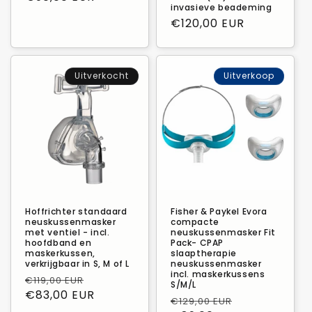
invasieve beademing
Normale
€120,00 EUR
prijs
Uitverkocht
Uitverkoop
Hoffrichter standaard
Fisher & Paykel Evora
neuskussenmasker
compacte
met ventiel - incl.
neuskussenmasker Fit
hoofdband en
Pack- CPAP
maskerkussen,
slaaptherapie
verkrijgbaar in S, M of L
neuskussenmasker
incl. maskerkussens
Normale
Verkoopprijs
€119,00 EUR
S/M/L
prijs
€83,00 EUR
Normale
Verkoopprij
€129,00 EUR