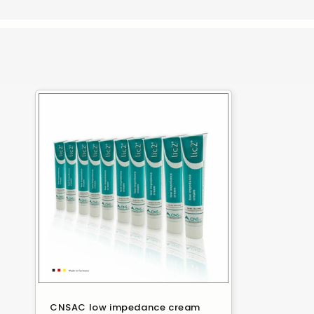
e
g
o
r
i
e
:
CNSAC low impedance cream