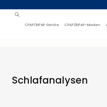
Direkt
zum
Inhalt
CPAP/BiPAP Geräte
CPAP/BiPAP-Masken
K
Schlafanalysen
a
t