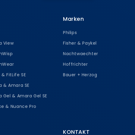
Marken
Philips
a View
Fisher & Paykel
amWisp
Nachtwaechter
amWear
Hoffrichter
e & FitLife SE
Bauer + Herzog
ra & Amara SE
a Gel & Amara Gel SE
nce & Nuance Pro
KONTAKT