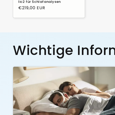
lic2 für Schlafanalysen
Normaler
€219,00 EUR
Preis
Wichtige Info