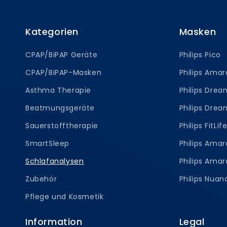
Kategorien
Masken
CPAP/BiPAP Geräte
Philips Pico
CPAP/BiPAP-Masken
Philips Amar
Asthma Therapie
Philips Dre
Beatmungsgeräte
Philips Dre
Sauerstofftherapie
Philips FitLif
SmartSleep
Philips Ama
Schlafanalysen
Philips Amar
Zubehör
Philips Nua
Pflege und Kosmetik
Information
Legal