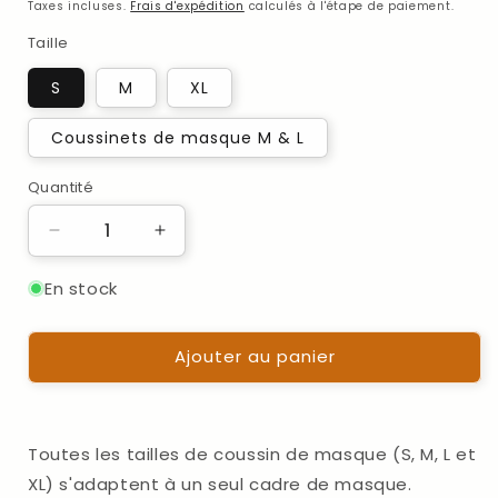
habituel
Taxes incluses.
Frais d'expédition
calculés à l'étape de paiement.
Taille
S
M
XL
Coussinets de masque M & L
Quantité
Quantité
Réduire
Augmenter
la
la
quantité
quantité
En stock
de
de
Fisher
Fisher
Ajouter au panier
&amp;
&amp;
Paykel
Paykel
Forma
Forma
FullFace-
FullFace-
Maske
Maske
Toutes les tailles de coussin de masque (S, M, L et
-
-
XL) s'adaptent à un seul cadre de masque.
Masque
Masque