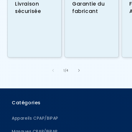
Livraison
Garantie du
sécurisée
fabricant
de
1
/
4
Catégories
Appareils CPAP/BiPAP
Masques CPAP/BiPAP