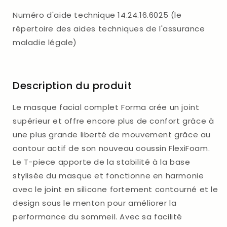
de
de
Numéro d'aide technique 14.24.16.6025 (le
thérapie
thérapie
répertoire des aides techniques de l'assurance
du
du
maladie légale)
sommeil
sommeil
complet
complet
PAP
PAP
Description du produit
Le masque facial complet Forma crée un joint
supérieur et offre encore plus de confort grâce à
une plus grande liberté de mouvement grâce au
contour actif de son nouveau coussin FlexiFoam.
Le T-piece apporte de la stabilité à la base
stylisée du masque et fonctionne en harmonie
avec le joint en silicone fortement contourné et le
design sous le menton pour améliorer la
performance du sommeil. Avec sa facilité