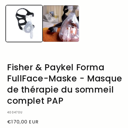
le
média
1
dans
une
fenêtre
modale
Fisher & Paykel Forma
FullFace-Maske - Masque
de thérapie du sommeil
complet PAP
SKU:
400470U
Prix
€170,00 EUR