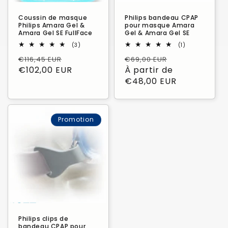
Coussin de masque
Philips bandeau CPAP
Philips Amara Gel &
pour masque Amara
Amara Gel SE FullFace
Gel & Amara Gel SE
3
1
(3)
(1)
total
total
Prix
Prix
Prix
Prix
€116,45 EUR
€69,00 EUR
des
des
critiques
critiques
habituel
€102,00 EUR
promotionnel
habituel
À partir de
promotionne
€48,00 EUR
Promotion
Philips clips de
bandeau CPAP pour