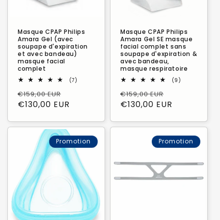
o
n
Masque CPAP Philips
Masque CPAP Philips
:
Amara Gel (avec
Amara Gel SE masque
soupape d'expiration
facial complet sans
et avec bandeau)
soupape d'expiration &
masque facial
avec bandeau,
complet
masque respiratoire
7
9
(7)
(9)
total
total
Prix
Prix
Prix
Prix
€159,00 EUR
€159,00 EUR
des
des
critiques
critiques
habituel
€130,00 EUR
promotionnel
habituel
€130,00 EUR
promotionn
Promotion
Promotion