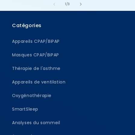
de
1
/
3
Catégories
Appareils CPAP/BiPAP
Masques CPAP/BiPAP
Thérapie de l'asthme
Appareils de ventilation
Oxygénothérapie
SmartSleep
Analyses du sommeil