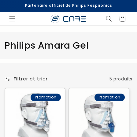
et
Partenaire officiel de Philips Respironics
passer
au
contenu
Panier
C
Philips Amara Gel
o
l
l
Filtrer et trier
5 produits
e
Promotion
Promotion
c
t
i