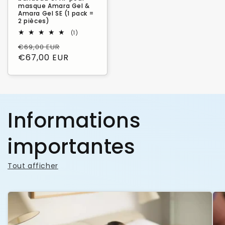
masque Amara Gel &
Amara Gel SE (1 pack =
2 pièces)
1
(1)
total
Prix
Prix
€69,00 EUR
des
critiques
habituel
€67,00 EUR
promotionnel
Informations
importantes
Tout afficher