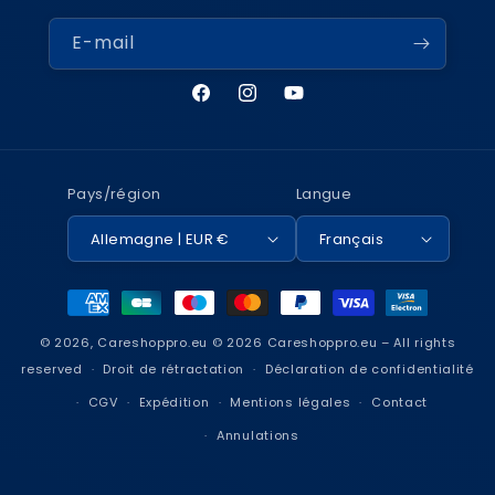
E-mail
Facebook
Instagram
YouTube
Pays/région
Langue
Allemagne | EUR €
Français
Moyens
de
© 2026,
Careshoppro.eu
© 2026 Careshoppro.eu – All rights
paiement
reserved
Droit de rétractation
Déclaration de confidentialité
CGV
Expédition
Mentions légales
Contact
Annulations