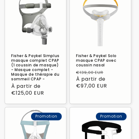
Fisher & Paykel Simplus
Fisher & Paykel Solo
masque complet CPAP
masque CPAP avec
(1 coussin de masque)
coussin nasal
- Masque complet -
Prix
Prix
€139,00 EUR
Masque de thérapie du
habituel
À partir de
promotionn
sommeil CPAP -
€97,00 EUR
Prix
À partir de
habituel
€125,00 EUR
Promotion
Promotion