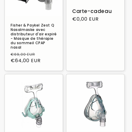
Carte-cadeau
Prix
€0,00 EUR
habituel
Fisher & Paykel Zest Q
Nasalmaske avec
distributeur d'air expiré
- Masque de thérapie
du sommeil CPAP
nasal
Prix
Prix
€69,00 EUR
habituel
€64,00 EUR
promotionnel