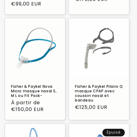
habituel
€99,00 EUR
promotionnel
Fisher & Paykel Nova
Fisher & Paykel Pilairo Q
Micro masque nasal S,
masque CPAP avec
M L ou Fit Pack-
coussin nasal et
bandeau
Prix
À partir de
Prix
€125,00 EUR
habituel
€150,00 EUR
habituel
Épuisé