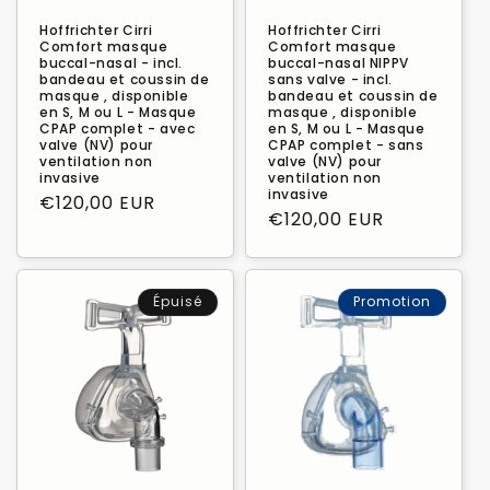
Hoffrichter Cirri
Hoffrichter Cirri
Comfort masque
Comfort masque
buccal-nasal - incl.
buccal-nasal NIPPV
bandeau et coussin de
sans valve - incl.
masque , disponible
bandeau et coussin de
en S, M ou L - Masque
masque , disponible
CPAP complet - avec
en S, M ou L - Masque
valve (NV) pour
CPAP complet - sans
ventilation non
valve (NV) pour
invasive
ventilation non
invasive
Prix
€120,00 EUR
Prix
€120,00 EUR
habituel
habituel
Épuisé
Promotion