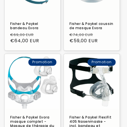
Fisher & Paykel
Fisher & Paykel coussin
bandeau Evora
de masque Evora
Prix
Prix
Prix
Prix
€69,00 EUR
€74,00 EUR
habituel
€64,00 EUR
promotionnel
habituel
€59,00 EUR
promotionne
Promotion
Promotion
Fisher & Paykel Evora
Fisher & Paykel FlexiFit
masque complet -
405 Nasenmaske -
Masque de thérapie du
incl. bandeau et