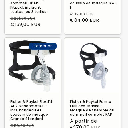
sommeil CPAP -
coussin de masque S &
Fitpack incluant
L
toutes les 3 tailles
Prix
Prix
€119,00 EUR
Prix
Prix
€201,00 EUR
habituel
€84,00 EUR
promotionn
habituel
€159,00 EUR
promotionnel
Promotion
Fisher & Paykel FlexiFit
Fisher & Paykel Forma
407 Nasenmaske -
FullFace-Maske -
incl. bandeau et
Masque de thérapie du
coussin de masque
sommeil complet PAP
Grande Standard
Prix
À partir de
Prix
Prix
€119,00 EUR
habituel
€170,00 EUR