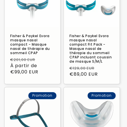
Fisher & Paykel Evora
Fisher & Paykel Evora
masque nasal
masque nasal
compact - Masque
compact Fit Pack -
nasal de thérapie du
Masque nasal de
sommeil CPAP
thérapie du sommeil
CPAP incluant coussin
Prix
Prix
€201,00 EUR
de masque S/M/L
habituel
À partir de
promotionnel
Prix
Prix
€129,00 EUR
€99,00 EUR
habituel
€89,00 EUR
promotionn
Promotion
Promotion