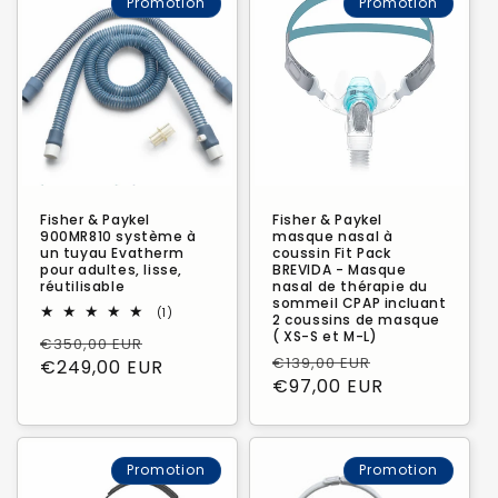
Promotion
Promotion
Fisher & Paykel
Fisher & Paykel
900MR810 système à
masque nasal à
un tuyau Evatherm
coussin Fit Pack
pour adultes, lisse,
BREVIDA - Masque
réutilisable
nasal de thérapie du
sommeil CPAP incluant
1
(1)
2 coussins de masque
total
( XS-S et M-L)
Prix
Prix
€350,00 EUR
des
Prix
Prix
critiques
€139,00 EUR
habituel
€249,00 EUR
promotionnel
habituel
€97,00 EUR
promotionn
Promotion
Promotion