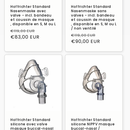
Hoffrichter Standard
Hoffrichter Standard
Nasenmaske avec
Nasenmaske sans
valve - incl. bandeau
valves - incl. bandeau
et coussin de masque
et coussin de masque
, disponible en S, M ou L
, disponible en S, M ou L
/ non ventilé
Prix
Prix
€119,00 EUR
Prix
Prix
€119,00 EUR
habituel
€83,00 EUR
promotionnel
habituel
€90,00 EUR
promotionn
Hoffrichter Standard
Hoffrichter Standard
silicone avec valve
silicone NIPPV masque
masque buccal-nasal
buccal-nasal /