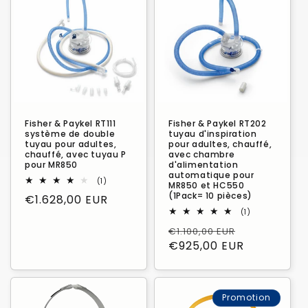
Fisher & Paykel RT111
Fisher & Paykel RT202
système de double
tuyau d'inspiration
tuyau pour adultes,
pour adultes, chauffé,
chauffé, avec tuyau P
avec chambre
pour MR850
d'alimentation
automatique pour
1
(1)
MR850 et HC550
total
(1Pack= 10 pièces)
Prix
€1.628,00 EUR
des
critiques
1
habituel
(1)
total
Prix
Prix
€1.100,00 EUR
des
critiques
habituel
€925,00 EUR
promotion
Promotion