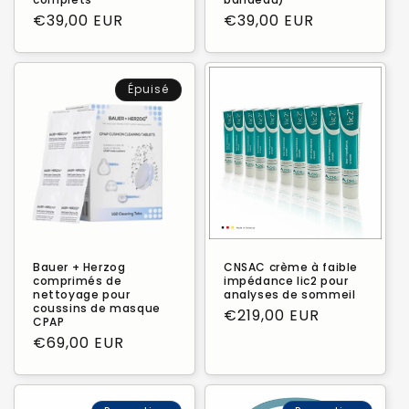
Prix
€39,00 EUR
Prix
€39,00 EUR
habituel
habituel
Épuisé
Bauer + Herzog
CNSAC crème à faible
comprimés de
impédance lic2 pour
nettoyage pour
analyses de sommeil
coussins de masque
Prix
€219,00 EUR
CPAP
habituel
Prix
€69,00 EUR
habituel