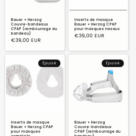
o
n
Bauer + Herzog
Inserts de masque
:
Couvre-bandeaux
Bauer + Herzog CPAP
CPAP (rembourrage du
pour masques nasaux
bandeau)
Prix
€39,00 EUR
Prix
€39,00 EUR
habituel
habituel
Épuisé
Épuisé
Inserts de masque
Bauer + Herzog
Bauer + Herzog CPAP
Couvre-bandeaux
pour masques
CPAP (rembourrage du
complets
bandeau)