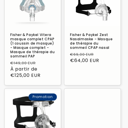
Fisher & Paykel Vitera
Fisher & Paykel Zest
masque complet CPAP
Nasalmaske - Masque
(1 coussin de masque)
de thérapie du
- Masque complet -
sommeil CPAP nasal
Masque de thérapie du
Prix
Prix
€69,00 EUR
sommeil PAP
habituel
€64,00 EUR
promotionne
Prix
Prix
€149,00 EUR
habituel
À partir de
promotionnel
€125,00 EUR
Promotion