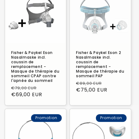
Fisher & Paykel Eson
Fisher & Paykel Eson 2
Nasalmaske incl.
Nasalmaske incl.
coussin de
coussin de
remplacement -
remplacement -
Masque de thérapie du
Masque de thérapie du
sommeil CPAP contre
sommeil PAP
l'apnée du sommeil
Prix
Prix
€89,00 EUR
Prix
Prix
€79,00 EUR
habituel
€75,00 EUR
promotionne
habituel
€69,00 EUR
promotionnel
Promotion
Promotion