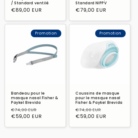
/ Standard ventilé
Standard NIPPV
Prix
€89,00 EUR
Prix
€79,00 EUR
habituel
habituel
Promotion
Promotion
Bandeau pour le
Coussins de masque
masque nasal Fisher &
pour le masque nasal
Paykel Brevida
Fisher & Paykel Brevida
Prix
Prix
Prix
Prix
€74,00 EUR
€74,00 EUR
habituel
€59,00 EUR
promotionnel
habituel
€59,00 EUR
promotionne