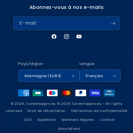
Abonnez-vous à nos e-mails
E-mail
Facebook
Instagram
YouTube
Pays/région
Langue
Allemagne | EUR €
Français
Moyens
de
© 2026,
Careshoppro.eu
© 2026 Careshoppro.eu – All rights
paiement
reserved
Droit de rétractation
Déclaration de confidentialité
CGV
Expédition
Mentions légales
Contact
Annulations