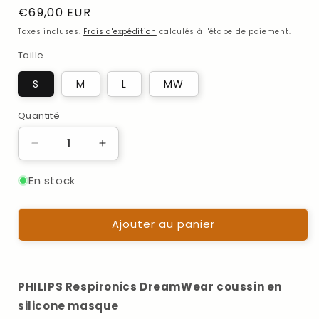
Prix
€69,00 EUR
habituel
Taxes incluses.
Frais d'expédition
calculés à l'étape de paiement.
Taille
S
M
L
MW
Quantité
Quantité
Réduire
Augmenter
la
la
quantité
quantité
En stock
de
de
Coussins
Coussins
Ajouter au panier
de
de
masque
masque
pour
pour
le
le
masque
masque
PHILIPS Respironics DreamWear coussin en
nasal
nasal
silicone masque
Philips
Philips