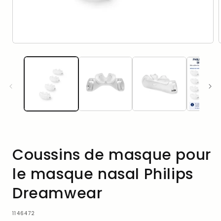
Ouvrir
le
l
média
1
dans
une
fenêtre
modale
Coussins de masque pour
le masque nasal Philips
Dreamwear
SKU:
1146472