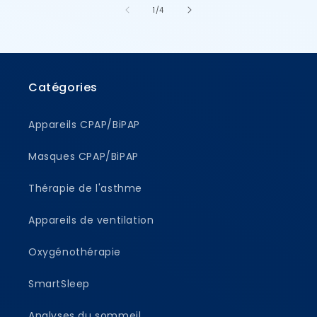
de
1
/
4
Catégories
Appareils CPAP/BiPAP
Masques CPAP/BiPAP
Thérapie de l'asthme
Appareils de ventilation
Oxygénothérapie
SmartSleep
Analyses du sommeil