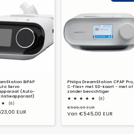
eamStation BiPAP
Philips DreamStation CPAP Pro
uto Servo
C-Flex+ met SD-kaart - met of
eapparaat (Auto-
zonder bevochtiger
tilatieapparaat)
6
(6)
6
Beoordelingen
(6)
Normale
Verkoopprijs
€599,00 EUR
Beoordelingen
in
623,00 EUR
in
totaal
prijs
Van €545,00 EUR
totaal