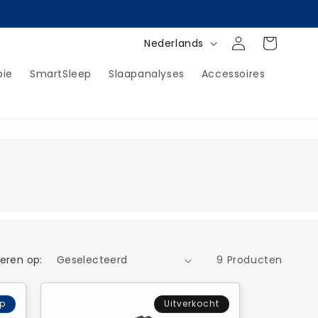
T
Inloggen
Winkelwagen
Nederlands
a
pie
SmartSleep
Slaapanalyses
Accessoires
a
l
eren op:
9 Producten
op
Uitverkocht