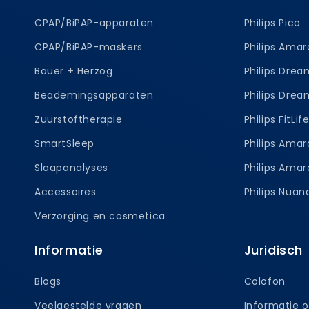
CPAP/BiPAP-apparaten
Philips Pico
CPAP/BiPAP-maskers
Philips Amar
Bauer + Herzog
Philips Dre
Beademingsapparaten
Philips Dre
Zuurstoftherapie
Philips FitLif
SmartSleep
Philips Ama
Slaapanalyses
Philips Amar
Accessoires
Philips Nua
Verzorging en cosmetica
Informatie
Juridisch
Blogs
Colofon
Veelgestelde vragen
Informatie o