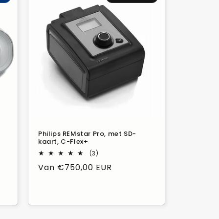
,
Philips REMstar Pro, met SD-
kaart, C-Flex+
3
(3)
Beoordelingen
Normale
Van €750,00 EUR
in
totaal
prijs