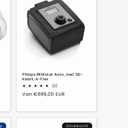
Philips REMstar Auto, met SD-
kaart, A-Flex
3
(3)
Beoordelingen
Normale
Van €699,00 EUR
in
totaal
prijs
op
Uitverkocht