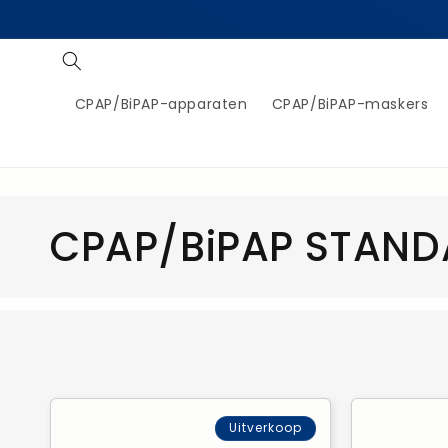
naar
de
inhoud
CPAP/BiPAP-apparaten
CPAP/BiPAP-maskers
C
CPAP/BiPAP STAN
a
t
e
Uitverkoop