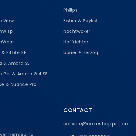
Philips
a View
Fisher & Paykel
amWisp
Nachtwaker
amWear
Hoffrichter
e & FitLife SE
bauer + herzog
ra & Amara SE
a Gel & Amara Gel SE
nce & Nuance Pro
CONTACT
service@careshoppro.eu
ver herroeping