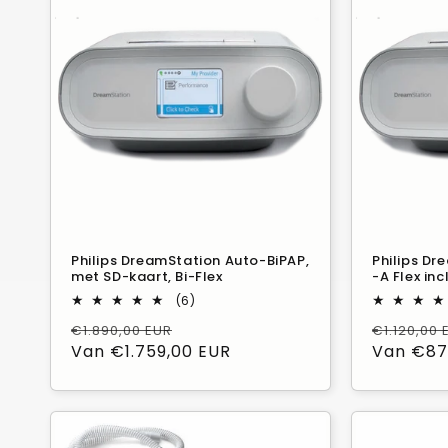
g
o
r
i
e
:
Philips DreamStation Auto-BiPAP,
Philips D
met SD-kaart, Bi-Flex
-A Flex inc
6
(6)
Beoordelingen
Normale
Verkoopprijs
Normale
€1.890,00 EUR
€1.120,00 
in
totaal
prijs
Van €1.759,00 EUR
prijs
Van €87