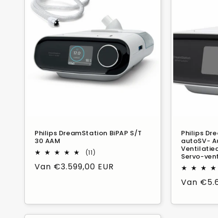
Philips DreamStation BiPAP S/T
Philips Dr
30 AAM
autoSV- A
Ventilati
11
(11)
Servo-ven
Beoordelingen
Normale
Van €3.599,00 EUR
in
totaal
prijs
Normale
Van €5.
prijs