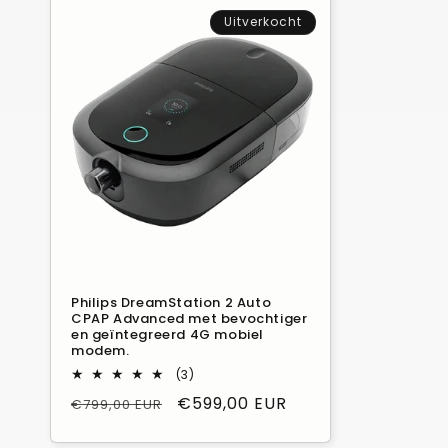
Uitverkocht
Philips DreamStation 2 Auto
CPAP Advanced met bevochtiger
en geïntegreerd 4G mobiel
modem.
3
(3)
Beoordelingen
Normale
Verkoopprijs
€599,00 EUR
€799,00 EUR
in
totaal
prijs