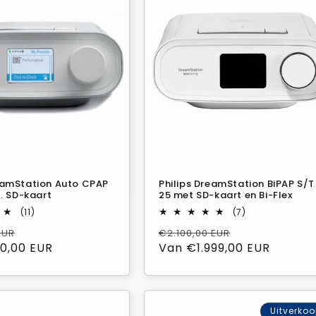
reamStation Auto CPAP
Philips DreamStation BiPAP S/T
l. SD-kaart
25 met SD-kaart en Bi-Flex
11
7
(11)
(7)
Beoordelingen
Beoordelingen
Verkoopprijs
Normale
Verkoopprijs
EUR
€2.100,00 EUR
in
in
totaal
totaal
0,00 EUR
prijs
Van €1.999,00 EUR
Uitverko