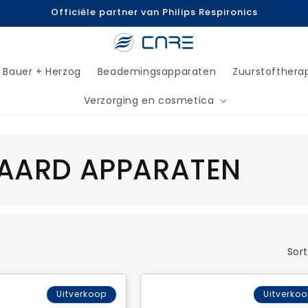
Officiële partner van Philips Respironics
Bauer + Herzog
Beademingsapparaten
Zuurstofthera
Verzorging en cosmetica
DAARD APPARATEN
Sort
Uitverkoop
Uitverko