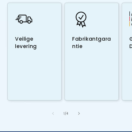
Veilige
Fabrikantgara
levering
ntie
van
1
/
4