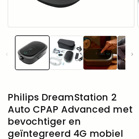
i
Media
1
in
modal
openen
Philips DreamStation 2
Auto CPAP Advanced met
bevochtiger en
geïntegreerd 4G mobiel