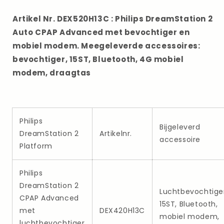
en
en
geïntegreerd
geïntegreerd
Artikel Nr. DEX520H13C : Philips DreamStation 2
4G
4G
Auto CPAP Advanced met bevochtiger en
mobiel
mobiel
mobiel modem. Meegeleverde accessoires:
modem.
modem.
bevochtiger, 15ST, Bluetooth, 4G mobiel
modem, draagtas
Philips
Bijgeleverd
DreamStation 2
Artikelnr.
accessoire
Platform
Philips
DreamStation 2
Luchtbevochtige
CPAP Advanced
15ST, Bluetooth,
met
DEX420H13C
mobiel modem,
luchtbevochtiger