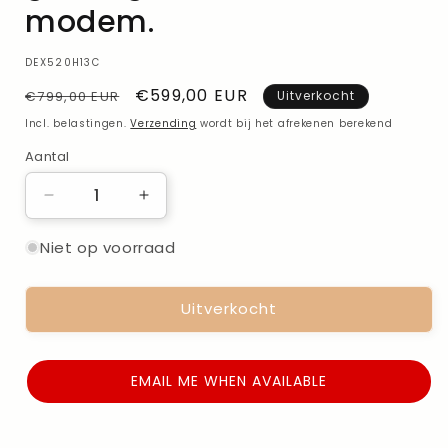
modem.
SKU:
DEX520H13C
Normale
Verkoopprijs
€599,00 EUR
€799,00 EUR
Uitverkocht
prijs
Incl. belastingen.
Verzending
wordt bij het afrekenen berekend
Aantal
Aantal
Verminder
Verhoog
de
de
hoeveelheid
hoeveelheid
Niet op voorraad
voor
voor
Philips
Philips
Uitverkocht
DreamStation
DreamStation
2
2
Auto
Auto
CPAP
CPAP
EMAIL ME WHEN AVAILABLE
Advanced
Advanced
met
met
bevochtiger
bevochtiger