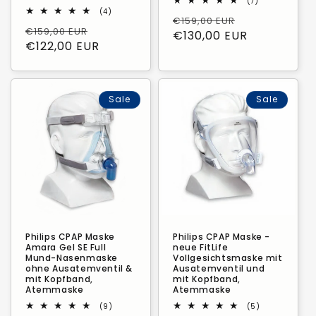
7
(7)
Bewertungen
4
(4)
Normaler
Verkaufspre
€159,00 EUR
insgesamt
Bewertungen
Normaler
Verkaufspreis
€159,00 EUR
insgesamt
Preis
€130,00 EUR
Preis
€122,00 EUR
Sale
Sale
Philips CPAP Maske
Philips CPAP Maske -
Amara Gel SE Full
neue FitLife
Mund-Nasenmaske
Vollgesichtsmaske mit
ohne Ausatemventil &
Ausatemventil und
mit Kopfband,
mit Kopfband,
Atemmaske
Atemmaske
9
5
(9)
(5)
Bewertungen
Bewertungen