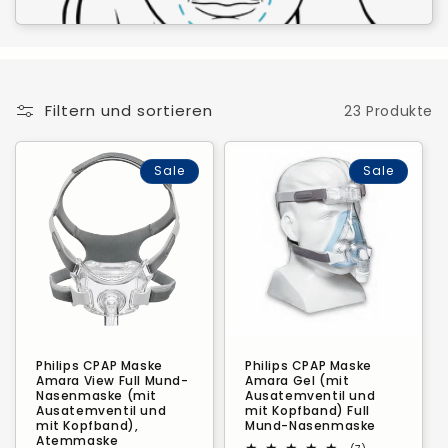
e
:
Filtern und sortieren
23 Produkte
Sale
Sale
Philips CPAP Maske
Philips CPAP Maske
Amara View Full Mund-
Amara Gel (mit
Nasenmaske (mit
Ausatemventil und
Ausatemventil und
mit Kopfband) Full
mit Kopfband),
Mund-Nasenmaske
Atemmaske