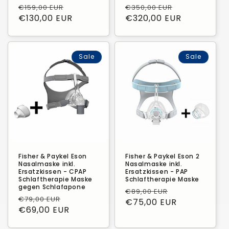
Normaler
Verkaufspreis
Normaler
Verkaufspr
€159,00 EUR
€350,00 EUR
insgesamt
insgesamt
Preis
€130,00 EUR
Preis
€320,00 EUR
Sale
Sale
Fisher & Paykel Eson
Fisher & Paykel Eson 2
Nasalmaske inkl.
Nasalmaske inkl.
Ersatzkissen - CPAP
Ersatzkissen - PAP
Schlaftherapie Maske
Schlaftherapie Maske
gegen Schlafapone
Normaler
Verkaufspre
€89,00 EUR
Normaler
Verkaufspreis
€79,00 EUR
Preis
€75,00 EUR
Preis
€69,00 EUR