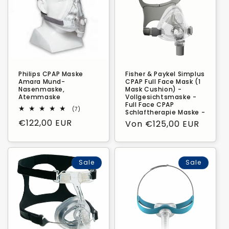
Philips CPAP Maske
Fisher & Paykel Simplus
Amara Mund-
CPAP Full Face Mask (1
Nasenmaske,
Mask Cushion) -
Atemmaske
Vollgesichtsmaske -
Full Face CPAP
7
(7)
Schlaftherapie Maske -
Bewertungen
Verkaufspreis
€122,00 EUR
Normaler
Von €125,00 EUR
insgesamt
Preis
Sale
Sale