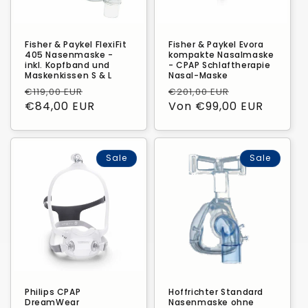
Fisher & Paykel FlexiFit
Fisher & Paykel Evora
405 Nasenmaske -
kompakte Nasalmaske
inkl. Kopfband und
- CPAP Schlaftherapie
Maskenkissen S & L
Nasal-Maske
Normaler
Verkaufspreis
Normaler
Verkaufspre
€119,00 EUR
€201,00 EUR
Preis
€84,00 EUR
Preis
Von €99,00 EUR
Sale
Sale
Philips CPAP
Hoffrichter Standard
DreamWear
Nasenmaske ohne