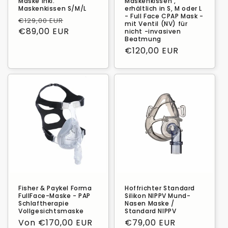
Maske inkl.
Maskenkissen ,
Maskenkissen S/M/L
erhältlich in S, M oder L
- Full Face CPAP Mask -
Normaler
Verkaufspreis
€129,00 EUR
mit Ventil (NV) für
Preis
€89,00 EUR
nicht -invasiven
Beatmung
Normaler
€120,00 EUR
Preis
Fisher & Paykel Forma
Hoffrichter Standard
FullFace-Maske - PAP
Silikon NIPPV Mund-
Schlaftherapie
Nasen Maske /
Vollgesichtsmaske
Standard NIPPV
Normaler
Von €170,00 EUR
Normaler
€79,00 EUR