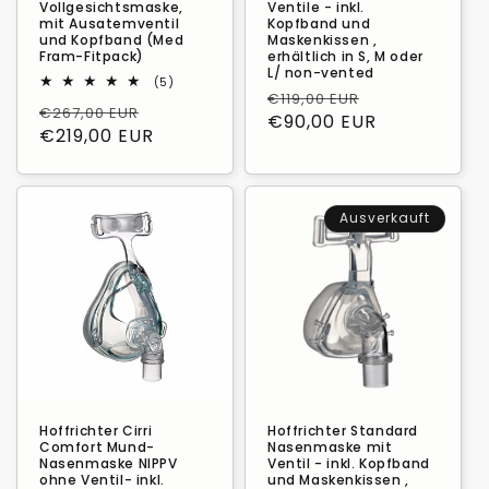
Vollgesichtsmaske,
Ventile - inkl.
mit Ausatemventil
Kopfband und
und Kopfband (Med
Maskenkissen ,
Fram-Fitpack)
erhältlich in S, M oder
L/ non-vented
5
(5)
Normaler
Verkaufspre
Bewertungen
€119,00 EUR
Normaler
Verkaufspreis
€267,00 EUR
insgesamt
Preis
€90,00 EUR
Preis
€219,00 EUR
Ausverkauft
Hoffrichter Cirri
Hoffrichter Standard
Comfort Mund-
Nasenmaske mit
Nasenmaske NIPPV
Ventil - inkl. Kopfband
ohne Ventil- inkl.
und Maskenkissen ,