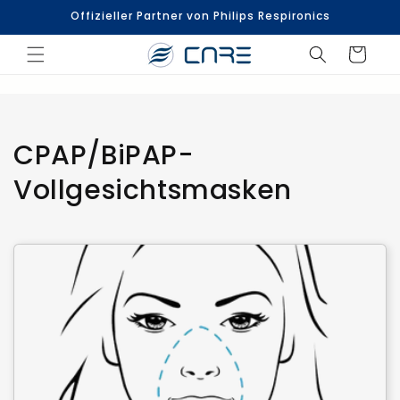
Direkt
Offizieller Partner von Philips Respironics
zum
Inhalt
Warenkorb
K
CPAP/BiPAP-
a
Vollgesichtsmasken
t
e
g
o
r
i