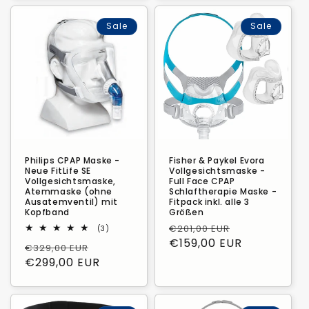
Sale
Sale
Philips CPAP Maske -
Fisher & Paykel Evora
Neue FitLife SE
Vollgesichtsmaske -
Vollgesichtsmaske,
Full Face CPAP
Atemmaske (ohne
Schlaftherapie Maske -
Ausatemventil) mit
Fitpack inkl. alle 3
Kopfband
Größen
Normaler
Verkaufspre
€201,00 EUR
3
(3)
Bewertungen
Preis
€159,00 EUR
Normaler
Verkaufspreis
€329,00 EUR
insgesamt
Preis
€299,00 EUR