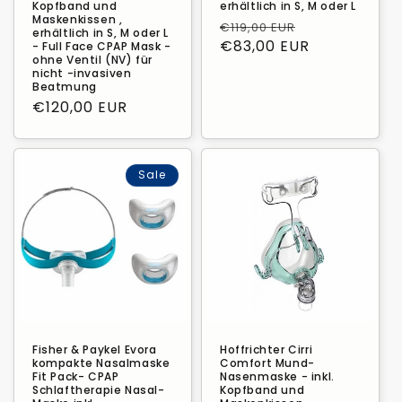
Kopfband und
erhältlich in S, M oder L
Maskenkissen ,
Normaler
Verkaufspre
€119,00 EUR
erhältlich in S, M oder L
Preis
€83,00 EUR
- Full Face CPAP Mask -
ohne Ventil (NV) für
nicht -invasiven
Beatmung
Normaler
€120,00 EUR
Preis
Sale
Fisher & Paykel Evora
Hoffrichter Cirri
kompakte Nasalmaske
Comfort Mund-
Fit Pack- CPAP
Nasenmaske - inkl.
Schlaftherapie Nasal-
Kopfband und