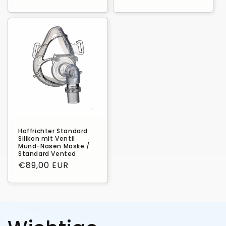
Preis
Preis
Hoffrichter Standard
Silikon mit Ventil
Mund-Nasen Maske /
Standard Vented
Normaler
€89,00 EUR
Preis