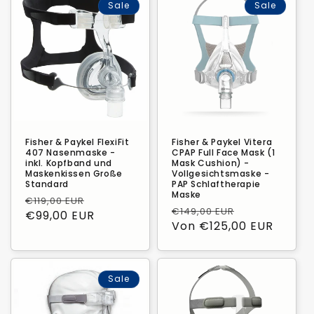
Sale
Sale
Fisher & Paykel FlexiFit
Fisher & Paykel Vitera
407 Nasenmaske -
CPAP Full Face Mask (1
inkl. Kopfband und
Mask Cushion) -
Maskenkissen Große
Vollgesichtsmaske -
Standard
PAP Schlaftherapie
Maske
Normaler
Verkaufspreis
€119,00 EUR
Normaler
Verkaufspre
€149,00 EUR
Preis
€99,00 EUR
Preis
Von €125,00 EUR
Sale