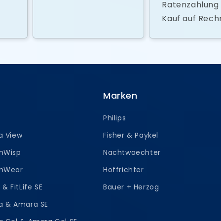
Ratenzahlung
Kauf auf Rec
Marken
Philips
a View
Fisher & Paykel
amWisp
Nachtwaechter
amWear
Hoffrichter
e & FitLife SE
Bauer + Herzog
ra & Amara SE