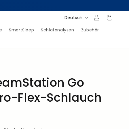
S
Einloggen
Warenkorb
Deutsch
p
e
SmartSleep
Schlafanalysen
Zubehör
r
a
c
h
e
reamStation Go
ro-Flex-Schlauch