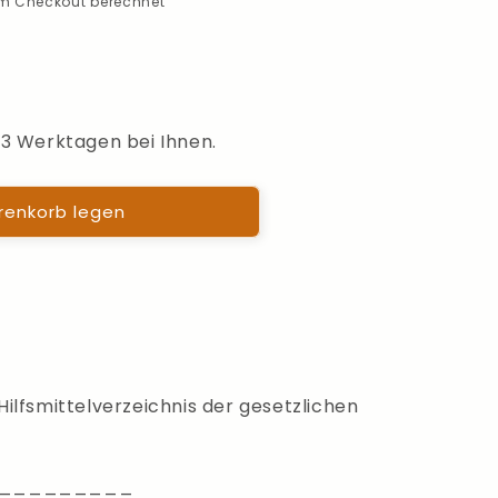
m Checkout berechnet
–3 Werktagen bei Ihnen.
ion
renkorb legen
ilfsmittelverzeichnis der gesetzlichen
_________