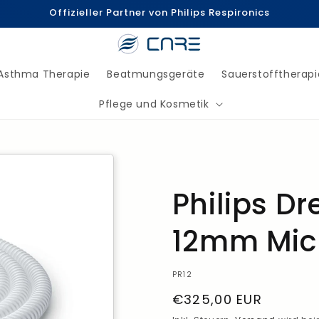
Offizieller Partner von Philips Respironics
Asthma Therapie
Beatmungsgeräte
Sauerstofftherapi
Pflege und Kosmetik
Philips D
12mm Mic
SKU:
PR12
Normaler
€325,00 EUR
Preis