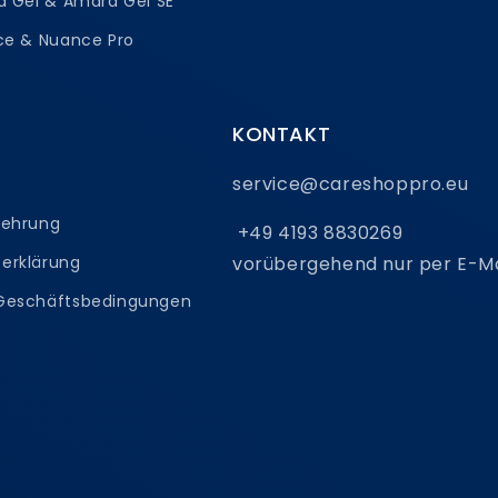
a Gel & Amara Gel SE
nce & Nuance Pro
KONTAKT
service@careshoppro.eu
lehrung
+49 4193 8830269
erklärung
vorübergehend nur per E-Ma
 Geschäftsbedingungen